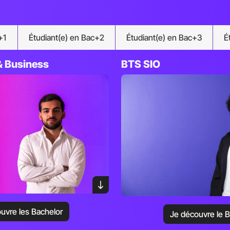
+1
Étudiant(e) en Bac+2
Étudiant(e) en Bac+3
É
& Business
BTS SIO
uvre les Bachelor
Je découvre le 