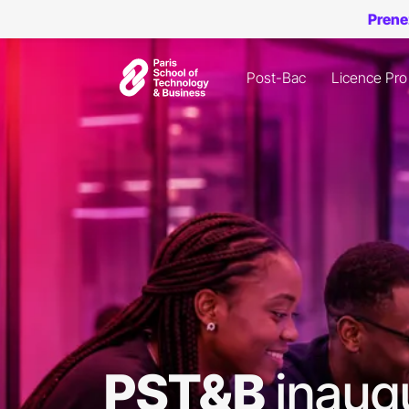
Prene
Post-Bac
Licence Pro
PST&B
inaug