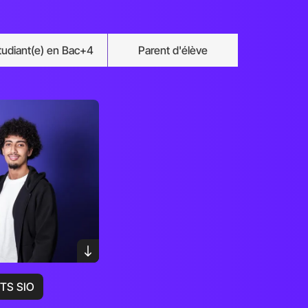
tudiant(e) en Bac+4
Parent d'élève
BTS SIO