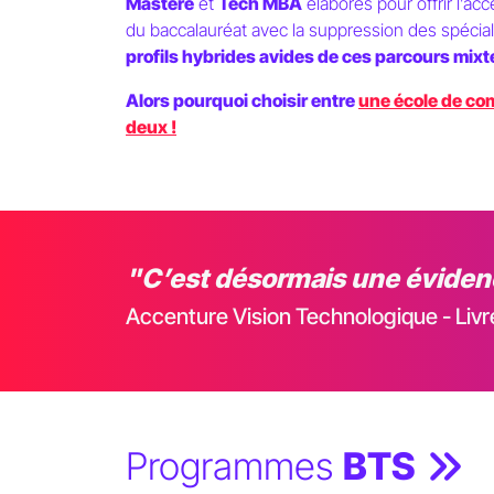
Mastère
et
Tech MBA
élaborés pour offrir l’ac
du baccalauréat avec la suppression des spécia
profils hybrides avides de ces parcours mixt
Alors pourquoi choisir entre
une école de c
deux !
"C’est désormais une évidenc
Accenture Vision Technologique - Liv
Programmes
BTS