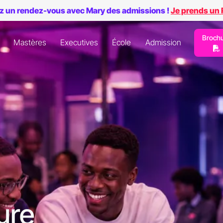
z un rendez-vous avec Mary des admissions !
Je prends un
Broch
Mastères
Executives
École
Admission
ure