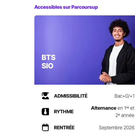
Accessibles sur Parcoursup
BTS
SIO
ADMISSIBILITÉ
Bac+0/+1
Alternance
en 1ʳᵉ et
RYTHME
2ᵉ année
RENTRÉE
Septembre 2026