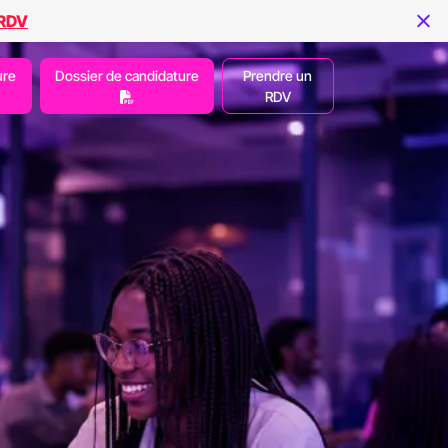
 RDV
ure
Dossier de candidature
Prendre un
RDV