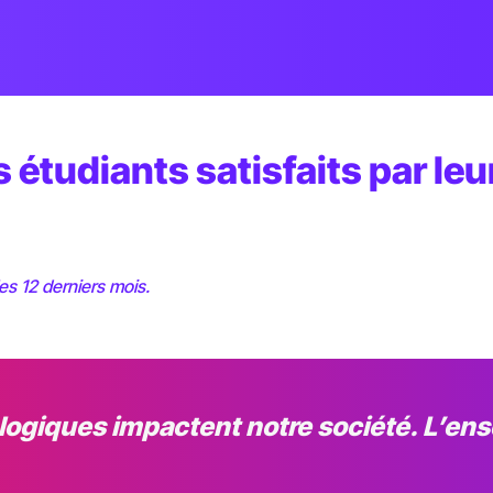
 étudiants satisfaits par le
les 12 derniers mois.
giques impactent notre société. L’ens