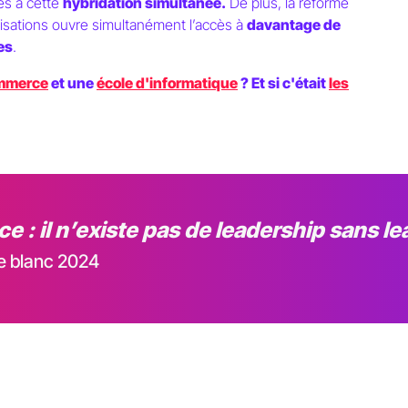
cès à cette
hybridation simultanée.
De plus, la réforme
lisations ouvre simultanément l’accès à
davantage de
es
.
ommerce
et une
école d'informatique
? Et si c'était
les
e : il n’existe pas de leadership sans 
re blanc 2024