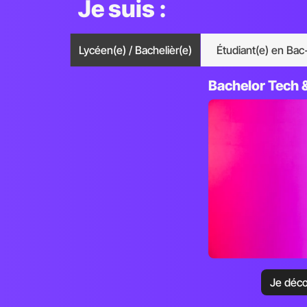
Je suis :
Lycéen(e) / Bachelièr(e)
Étudiant(e) en Bac
Bachelor Tech 
Je déco