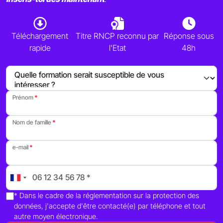
Téléchargement
Titre RNCP reconnu par
Réponse sous
rapide
l'Etat
48h
Prénom
Nom de famille
e-mail
* Dans le cadre de la réglementation sur la protection des
données, j'accepte d'être contacté(e) par téléphone et tout
autre moyen électronique.