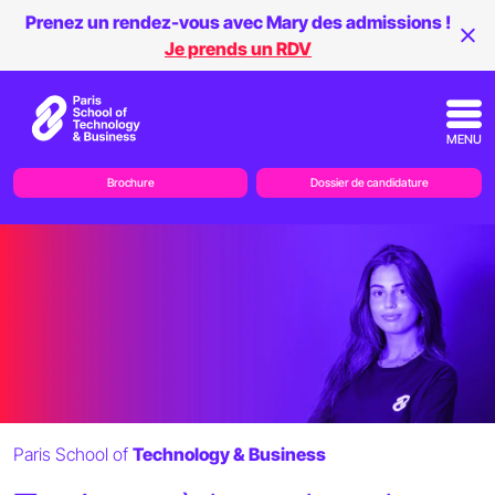
Prenez un rendez-vous avec Mary des admissions !
Je prends un RDV
MENU
Brochure
Dossier de candidature
Paris School of
Technology & Business