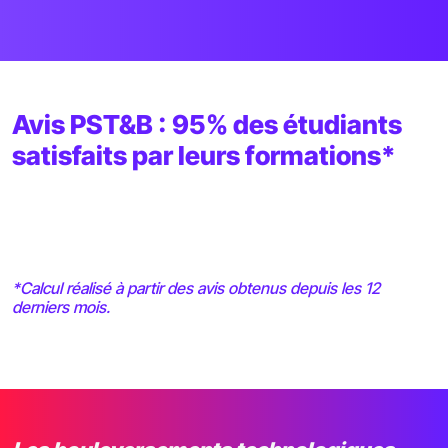
Avis PST&B : 95% des étudiants
satisfaits par leurs formations*
*Calcul réalisé à partir des avis obtenus depuis les 12
derniers mois.