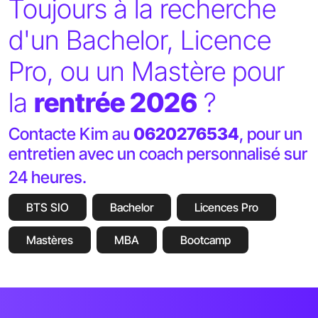
Toujours à la recherche
d'un Bachelor, Licence
Pro, ou un Mastère
pour
la
rentrée 2026
?
Contacte Kim au
0620276534
, pour un
entretien avec un coach personnalisé sur
24 heures.
BTS SIO
Bachelor
Licences Pro
Mastères
MBA
Bootcamp