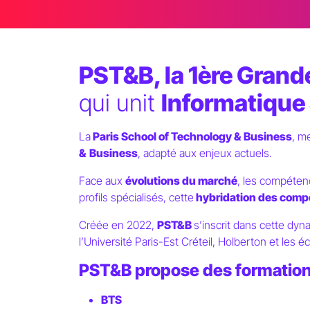
PST&B, la 1ère Grande
qui unit
Informatiqu
La
Paris School of Technology & Business
, m
&
Business
, adapté aux enjeux actuels.
Face aux
évolutions du marché
, les compéten
profils spécialisés, cette
hybridation des com
Créée en 2022,
PST&B
s’inscrit dans cette dy
l’Université Paris-Est Créteil, Holberton et les é
PST&B propose des formation
BTS