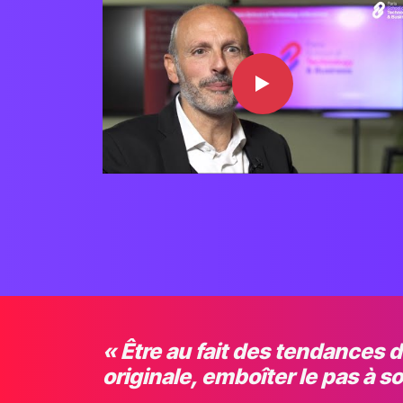
PSTB : l'alli
de
Commer
d'Informati
« Être au fait des tendances d
originale, emboîter le pas à 