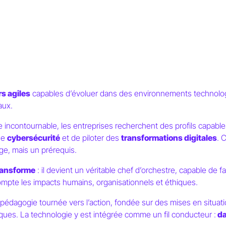
s agiles
capables d’évoluer dans des environnements technologi
aux.
 incontournable, les entreprises recherchent des profils capab
 de
cybersécurité
et de piloter des
transformations digitales
. 
ge, mais un prérequis.
ransforme
: il devient un véritable chef d’orchestre, capable de fa
ompte les impacts humains, organisationnels et éthiques.
édagogie tournée vers l’action, fondée sur des mises en situatio
ues. La technologie y est intégrée comme un fil conducteur :
da