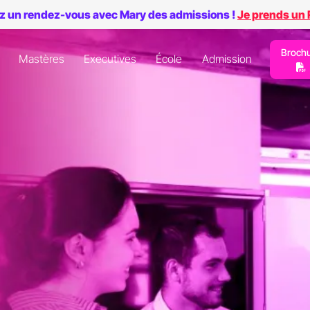
z un rendez-vous avec Mary des admissions !
Je prends un
Broch
Mastères
Executives
École
Admission