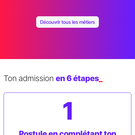
Découvrir tous les métiers
Ton admission
en 6 étapes
_
1
Postule en complétant ton