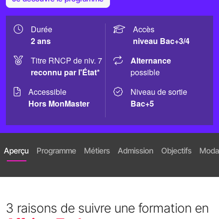
Durée
Accès
2 ans
niveau Bac+3/4
Titre RNCP de niv. 7
Alternance
reconnu par l'État*
possible
Accessible
Niveau de sortie
Hors MonMaster
Bac+5
Aperçu
Programme
Métiers
Admission
Objectifs
Modal
3 raisons de suivre une formation en