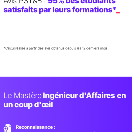
Avis PST&B :
95% des étudiants
satisfaits par leurs formations*
_
*Calcul réalisé à partir des avis obtenus depuis les 12 derniers mois.
Le Mastère
Ingénieur d'Affaires
en
un coup d'œil
Reconnaissance :