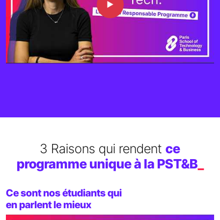
3 Raisons qui rendent
ce
programme unique à la PST&B
_
Ce sont nos étudiants qui
en parlent le mieux