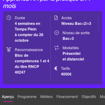
mois
Durée
Accès
4 semaines en
Niveau Bac+2/+3
Temps Plein
Niveau de sortie
à compter du 26
Bac+3
octobre
Modalités
Reconnaissance
Présentiel
Bloc de
et distanciel
compétences 1 et 4
du titre RNCP
Tarifs
40247
4000€
Aperçu
Programme
Métiers
Financement
Objectifs
Mod