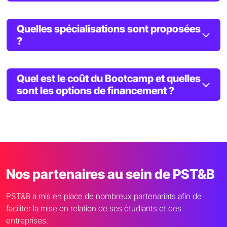
Quelles spécialisations sont proposées
?
Quel est le coût du Bootcamp et quelles
sont les options de financement ?
Nos partenaires au sein de PST&B
PST&B a mis en place de nombreux partenariats afin de
faciliter la mise en relation de ses étudiants et des
entreprises.