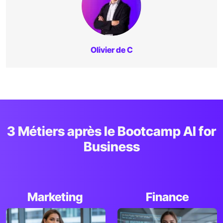
Olivier de C
3 Métiers après le Bootcamp AI for
Business
Marketing
Finance