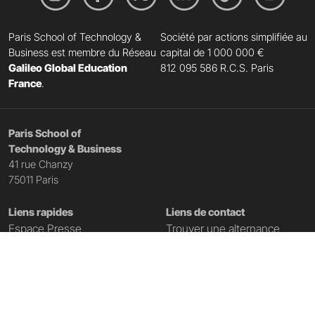
Paris School of Technology &
Société par actions simplifiée au
Business est membre du Réseau
capital de 1 000 000 €
Galileo Global Education
812 095 586 R.C.S. Paris
France
.
Paris School of
Technology & Business
41 rue Chanzy
75011 Paris
Liens rapides
Liens de contact
Espace Presse
Trouver une alternance
L'école
Inscription Portes Ouvertes
Campus
Nous contacter
Accès campus Paris
Télécharger la brochure
Partenaires
Télécharger le dossier de