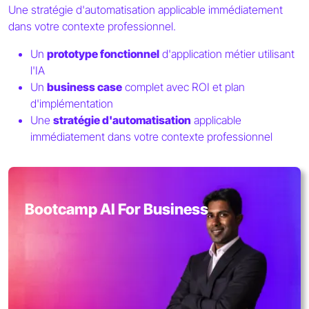
Une stratégie d'automatisation applicable immédiatement
dans votre contexte professionnel.
Un
prototype fonctionnel
d'application métier utilisant
l'IA
Un
business case
complet avec ROI et plan
d'implémentation
Une
stratégie d'automatisation
applicable
immédiatement dans votre contexte professionnel
Bootcamp AI For Business