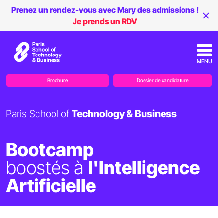
Prenez un rendez-vous avec Mary des admissions !
Je prends un RDV
MENU
Brochure
Dossier de candidature
Paris School of
Technology & Business
Bootcamp
boostés à
l'Intelligence
Artificielle