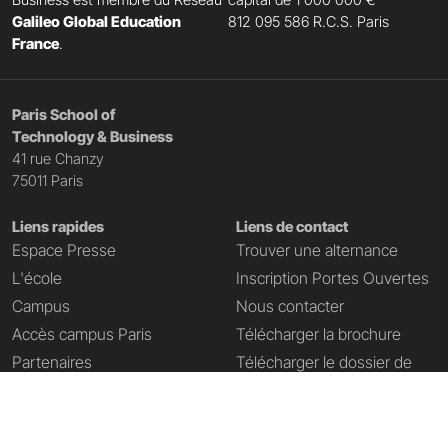
Galileo Global Education
812 095 586 R.C.S. Paris
France
.
Paris School of
Technology & Business
41 rue Chanzy
75011 Paris
Liens rapides
Liens de contact
Espace Presse
Trouver une alternance
L'école
Inscription Portes Ouvertes
Campus
Nous contacter
Accès campus Paris
Télécharger la brochure
Partenaires
Télécharger le dossier de
candidature
Ressources numériques
Demande de rendez-vous