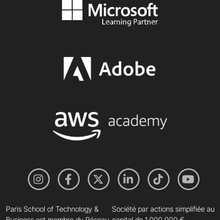
Paris School of Technology &
Société par actions simplifiée au
Business est membre du Réseau
capital de 1 000 000 €