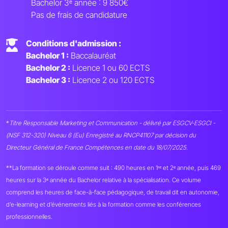
Bachelor 3ᵉ année : 9 850€
Pas de frais de candidature
Conditions d'admission :
Bachelor 1 :
Baccalauréat
Bachelor 2 :
Licence 1 ou 60 ECTS
Bachelor 3 :
Licence 2 ou 120 ECTS
*
Titre Responsable Marketing et Communication - délivré par ESGCV-ESGCI -
(NSF 312-320) Niveau 6 (Eu) Enregistré au RNCP41107 par décision du
Directeur Général de France Compétences en date du 18/07/2025.
**La formation se déroule comme suit : 490 heures en 1ʳᵉ et 2ᵉ année, puis 469
heures sur la 3ᵉ année du Bachelor relative à la spécialisation. Ce volume
comprend les heures de face-à-face pédagogique, de travail dit en autonomie,
d’e-learning et d’événements liés à la formation comme les conférences
professionnelles.