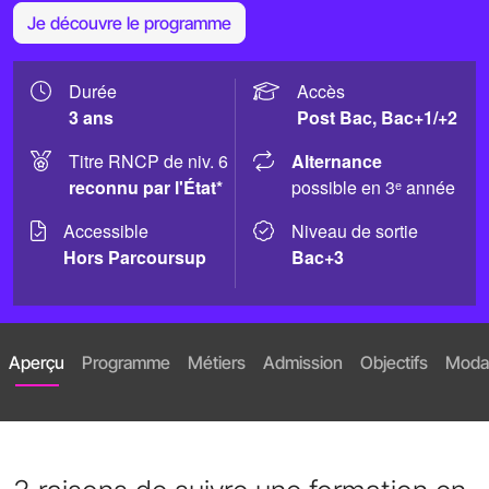
Je découvre le programme
Durée
Accès
3 ans
Post Bac, Bac+1/+2
Titre RNCP de niv. 6
Alternance
reconnu par l'État*
possible en 3ᵉ année
Accessible
Niveau de sortie
Hors Parcoursup
Bac+3
Aperçu
Programme
Métiers
Admission
Objectifs
Modal