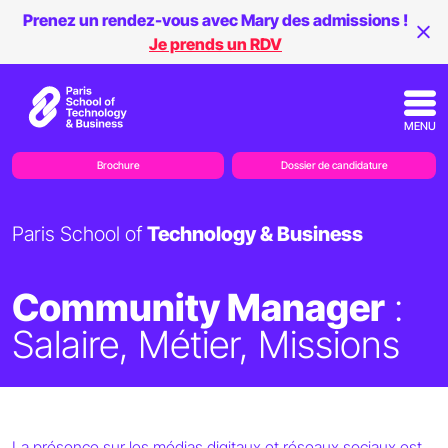
Prenez un rendez-vous avec Mary des admissions !
Je prends un RDV
MENU
Brochure
Dossier de candidature
Paris School of
Technology & Business
Community Manager
:
Salaire, Métier, Missions
La présence sur les médias digitaux et réseaux sociaux est