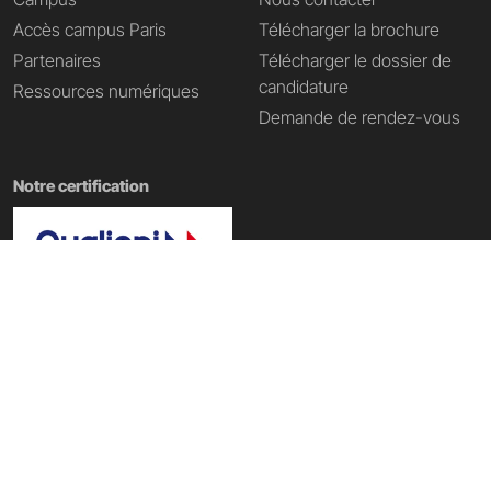
Accès campus Paris
Télécharger la brochure
Partenaires
Télécharger le dossier de
candidature
Ressources numériques
Demande de rendez-vous
Notre certification
Nos domaines de formation
École Tech & Business
|
École d'informatique
|
École Data IA
|
École du web
|
École du digital
|
École du Metaverse