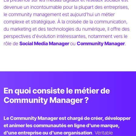
devenue un incontournable pour la plupart des entreprises,
le community management est aujourd'hui un métier
complexe et stratégique. À la croisée de la communication,
du marketing et des technologies du numérique, il offre des
perspectives d'évolution intéressantes, notamment vers le
rôle de
Social Media Manager
ou
Community Manager
.
En quoi consiste le métier de
Community Manager ?
Le Community Manager est chargé de créer, développer
et animer les communautés en ligne d'une marque,
d'une entreprise ou d'une organisation
. Véritable