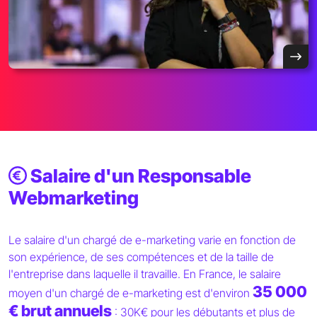
Salaire d'un Responsable
Webmarketing
Le salaire d'un chargé de e-marketing varie en fonction de
son expérience, de ses compétences et de la taille de
l'entreprise dans laquelle il travaille. En France, le salaire
35 000
moyen d'un chargé de e-marketing est d'environ
€ brut annuels
: 30K€ pour les débutants et plus de