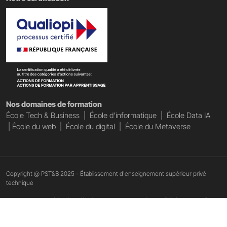
Nos domaines de formation
École Tech & Business
|
École d'informatique
|
École Data IA
|
École du web
|
École du digital
|
École du Metaverse
Copyright @ PST&B 2025 - Établissement d'enseignement supérieur privé
technique
Mentions légales
Accessibilité : non conforme