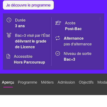
Je découvre le programme
Durée
Accès
3 ans
Post-Bac
Bac+3 visé par l'État
Alternance
délivrant le grade
pas d'alternance
de Licence
Niveau de sortie
Accessible
Bac+3
Hors Parcoursup
Aperçu
Programme
Métiers
Admission
Objectifs
Modal