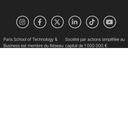
Paris School of Technology &
Société par actions simplifiée au
Business est membre du Réseau
capital de 1 000 000 €
Galileo Global Education
812 095 586 R.C.S. Paris
France
.
Paris School of
Technology & Business
41 rue Chanzy
75011 Paris
Liens rapides
Liens de contact
Espace Presse
Trouver une alternance
L'école
Inscription Portes Ouvertes