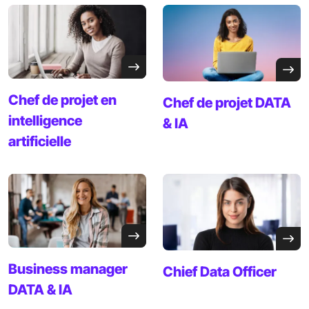
Chef de projet en
Chef de projet
DATA
intelligence
& IA
artificielle
Business manager
Chief
Data Officer
DATA & IA