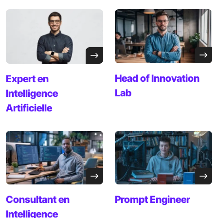
Head of Innovation
Expert en
Lab
Intelligence
Artificielle
Consultant en
Prompt
Engineer
Intelligence