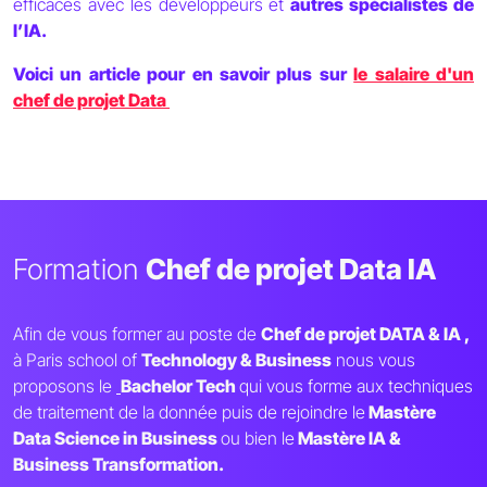
efficaces avec les développeurs et
autres spécialistes de
l’IA.
Voici un article pour en savoir plus sur
le salaire d'un
chef de projet Data
Formation
Chef de projet Data IA
Afin de vous former au poste de
Chef de projet DATA & IA ,
à Paris school of
Technology & Business
nous vous
proposons le
Bachelor Tech
qui vous forme aux techniques
de traitement de la donnée puis de rejoindre le
Mastère
Data Science in Business
ou bien le
Mastère IA &
Business Transformation.