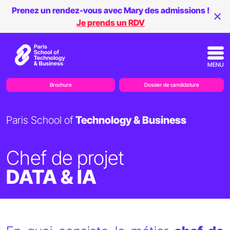
Prenez un rendez-vous avec Mary des admissions !
Je prends un RDV
MENU
Brochure
Dossier de candidature
Paris School of
Technology & Business
Chef de projet
DATA & IA