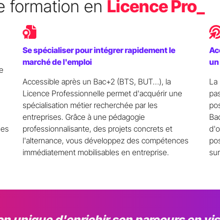
ne formation en
Licence Pro_
Se spécialiser pour intégrer rapidement le
Ac
marché de l'emploi
un
e
Accessible après un Bac+2 (BTS, BUT…), la
La 
Licence Professionnelle permet d'acquérir une
pas
lômes
spécialisation métier recherchée par les
pos
entreprises. Grâce à une pédagogie
Bac
des
professionnalisante, des projets concrets et
d'o
 Bachelor
l'alternance, vous développez des compétences
pos
immédiatement mobilisables en entreprise.
sur
T&B
on unique d'enrichir son parcours en v