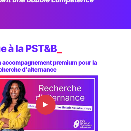
e à la PST&B
_
 accompagnement premium pour la
cherche d'alternance