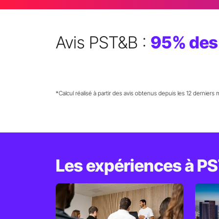
Avis PST&B :
95% des 
*Calcul réalisé à partir des avis obtenus depuis les 12 derniers 
Les expériences à P