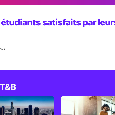
étudiants satisfaits par leu
mois.
ST&B