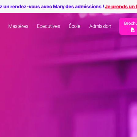
z un rendez-vous avec Mary des admissions !
Je prends un
Broch
Mastères
Executives
École
Admission