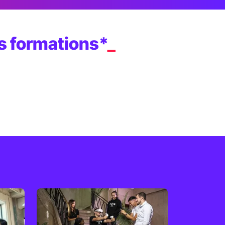
rs formations*
_