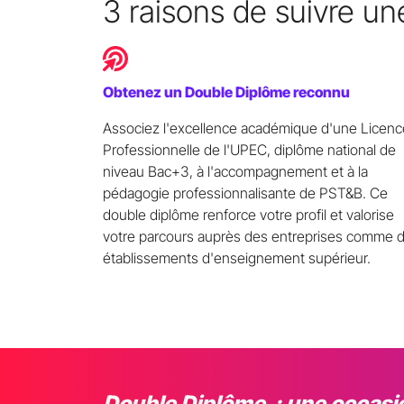
3 raisons de suivre u
Obtenez un Double Diplôme reconnu
Associez l'excellence académique d'une Licenc
Bachelor
Technology & Business
Professionnelle de l'UPEC, diplôme national de
niveau Bac+3, à l'accompagnement et à la
Doubles
Dip
pédagogie professionnalisante de PST&B. Ce
double diplôme renforce votre profil et valorise
votre parcours auprès des entreprises comme 
Licence Pro
établissements d'enseignement supérieur.
UPEC et PS
Double Diplôme : une occasi