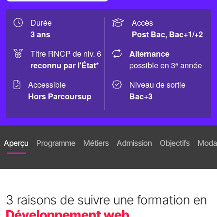
Durée
Accès
3 ans
Post Bac, Bac+1/+2
Titre RNCP de niv. 6
Alternance
reconnu par l'État*
possible en 3ᵉ année
Accessible
Niveau de sortie
Hors Parcoursup
Bac+3
Aperçu
Programme
Métiers
Admission
Objectifs
Modal
3 raisons de suivre une formation en
Développement web_