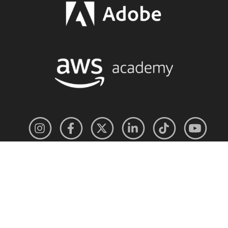
Paris School of Technology &
Société par actions simplifiée au
Business est membre du Réseau
capital de 1 000 000 €
Galileo Global Education
812 095 586 R.C.S. Paris
France
.