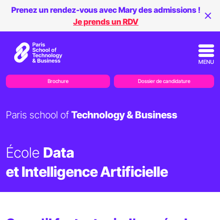
Prenez un rendez-vous avec Mary des admissions !
Je prends un RDV
MENU
Brochure
Dossier de candidature
Paris school of
Technology & Business
École
Data
et Intelligence Artificielle