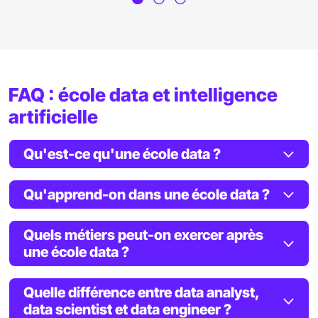
FAQ : école data et intelligence
artificielle
Qu'est-ce qu'une école data ?
Qu'apprend-on dans une école data ?
Quels métiers peut-on exercer après
une école data ?
Quelle différence entre data analyst,
data scientist et data engineer ?