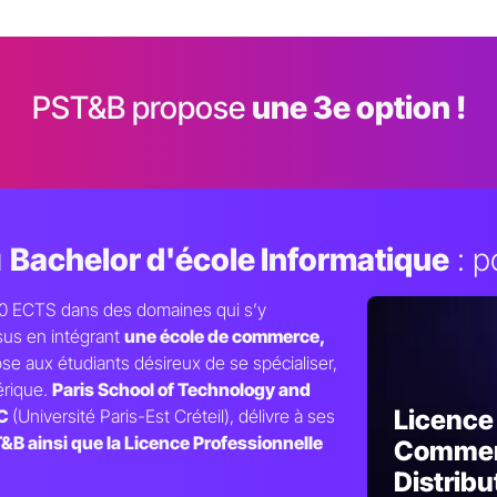
PST&B propose
une 3e option !
u
Bachelor d'école Informatique
: p
120 ECTS dans des domaines qui s
’
y
rsus en intégrant
une école de commerce,
se aux étudiants désireux de se spécialiser,
érique.
Paris School of Technology and
Licence
C
(Université Paris-Est Créteil), délivre à ses
&B ainsi que la Licence Professionnelle
Commer
Distribu