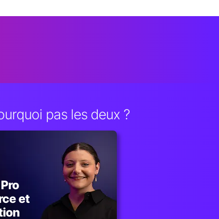
ourquoi pas les deux ?
 Pro
ce et
tion