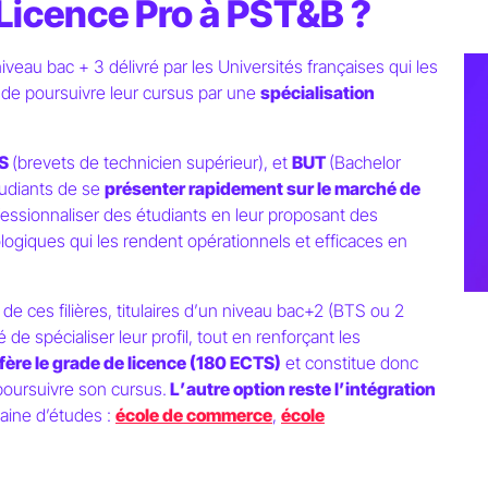
Licence Pro à PST&B ?
veau bac + 3 délivré par les Universités françaises qui les
de poursuivre leur cursus par une
spécialisation
ss
S
(brevets de technicien supérieur), et
BUT
(Bachelor
tudiants de se
présenter rapidement sur le marché de
fessionnaliser des étudiants en leur proposant des
sionnelle
:
giques qui les rendent opérationnels et efficaces en
ratique d’excellence
e ces filières, titulaires d
’
un niveau bac+2 (BTS ou 2
 de spécialiser leur profil, tout en renforçant les
fère le grade de licence (180 ECTS)
et constitue donc
poursuivre son cursus.
L
’
autre option reste l
’
intégration
aine d’études :
école de commerce
,
école