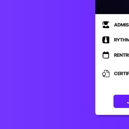
ADMISS
RYTH
RENTR
CERTI