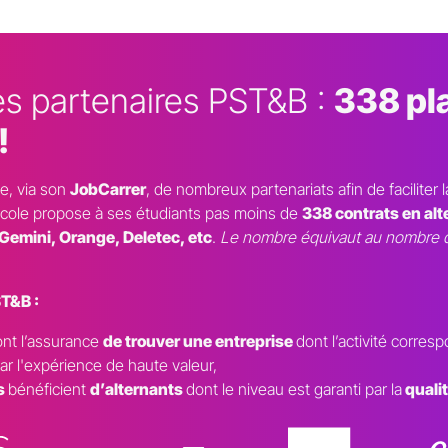
es partenaires PST&B :
338 pl
!
e, via son
JobCarrer
, de nombreux partenariats afin de faciliter 
l'école propose à ses étudiants pas moins de
338 contrats en al
Gemini, Orange, Deletec, etc
.
Le nombre équivaut au nombre de
ST&B :
ont l’assurance
de trouver une entreprise
dont l’activité corres
r l'expérience de haute valeur,
s
bénéficient
d’alternants
dont le niveau est garanti par la
qualit