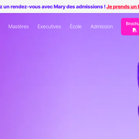
z un rendez-vous avec Mary des admissions !
Je prends un
Broch
Mastères
Executives
École
Admission