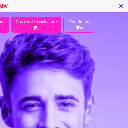
 RDV
ure
Dossier de candidature
Prendre un
RDV