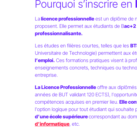
Pourquoi s’inscrire en
La
licence professionnelle
est un diplôme de ni
proposent. Elle permet aux étudiants de B
ac+2
professionnalisante.
Paris School of
Technology & Busine
Les études en filières courtes, telles que les
BT
Universitaire de Technologie) permettent aux é
l
’
emploi.
Ces formations pratiques visent à pro
Licence Profes
enseignements concrets, techniques ou technolo
entreprise.
une formation p
La Licence Professionnelle
offre aux diplômés d
années de BUT validant 120 ECTS), l
’
opportunité
compétences acquises en premier lieu.
Elle con
l
’
option logique pour tout étudiant qui souhaite 
d
’
une école supérieure
correspondant au dom
d
’
informatique
, etc.