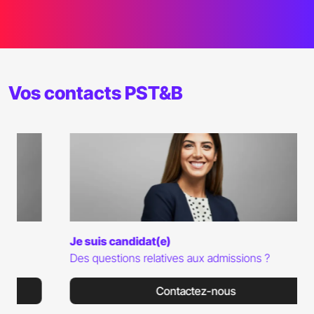
Vos contacts PST&B
Je suis candidat(e)
Des questions relatives aux admissions ?
Contactez-nous