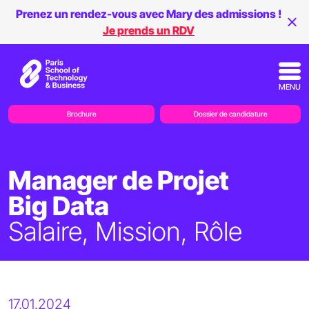
Prenez un rendez-vous avec Mary des admissions !
Je prends un RDV
MENU
Brochure
Dossier de candidature
Manager de Projet
Big Data
Salaire, Mission, Rôle
17.01.2024