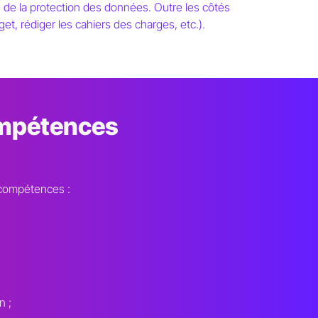
e de la protection des données. Outre les côtés
dget, rédiger les cahiers des charges, etc.).
compétences
s compétences :
n ;