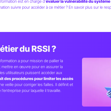
nformation est en charge d’
évaluer la vulnérabilité du système
rmation suivre pour accéder à ce métier ? En savoir plus sur le r
ss
étier du RSSI ?
ormation a pour mission de pallier la
ut mettre en œuvre pour en assurer la
èmes d’Information (RSS
les utilisateurs puissent accéder aux
nit des procédures pour limiter les accès
 veille pour corriger les failles. Il définit et
’entreprise pour laquelle il travaille.