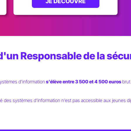
JE DÉCOUVRE
e d'un Responsable de la séc
systèmes d’information
s’élève entre 3 500 et 4 500 euros
brut
é des systèmes d’information n’est pas accessible aux jeunes di