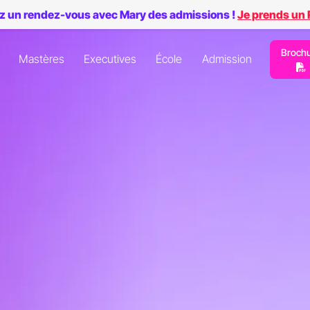
z un rendez-vous avec Mary des admissions !
Je prends un
Broch
Mastères
Executives
École
Admission