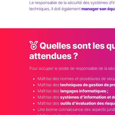
Le responsable de la sécurité des systèmes d’i
techniques, il doit également
manager son équ
Quelles sont les q
attendues ?
Pour occuper le poste de responsable de la sécu
Maîtrise des normes et procédures de sécuri
Maîtrise des
techniques de gestion de pro
Maîtrise des
langages informatiques ;
Maîtrise des
systèmes d’information et d
Maîtrise des
outils d’évaluation des risqu
Une bonne connaissance des aspects juridiq