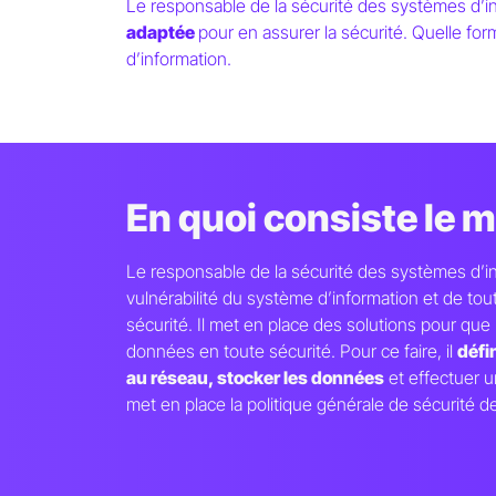
Le responsable de la sécurité des systèmes d’i
adaptée
pour en assurer la sécurité. Quelle fo
d’information.
Paris School of
Technology & Busine
En quoi consiste le m
Responsable de la
Le responsable de la sécurité des systèmes d’inf
vulnérabilité du système d’information et de to
Sécurité des Syst
sécurité. Il met en place des solutions pour que 
données en toute sécurité. Pour ce faire, il
défi
au réseau, stocker les données
et effectuer une
met en place la politique générale de sécurité de l