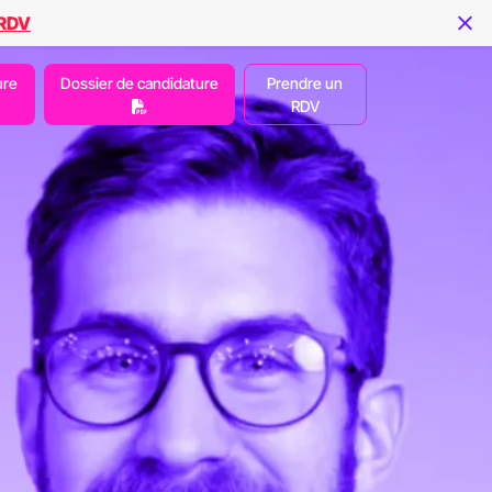
 RDV
ure
Dossier de candidature
Prendre un
RDV