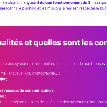
nformation est le
garant du bon fonctionnement du S
I ainsi qu
ipe
(définir le planning et les missions à réaliser, respecter le bu
ualités et quelles sont les 
rité des systèmes d’information, il faut justifier de nombreuse
té : antivirus, KPI, cryptographie… ;
jet ;
es réseaux de communication ;
es ;
ues et réglementaires de la sécurité des systèmes d’informatio