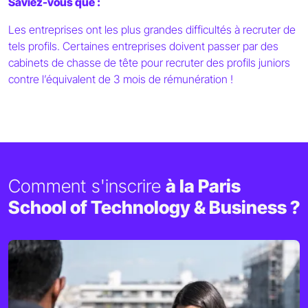
Saviez-vous que :
Les entreprises ont les plus grandes difficultés à recruter de
tels profils. Certaines entreprises doivent passer par des
cabinets de chasse de tête pour recruter des profils juniors
contre l’équivalent de 3 mois de rémunération !
Comment s'inscrire
à la Paris
School of Technology & Business ?