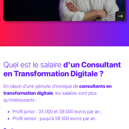
Quel est le salaire
d'un Consultant
en Transformation Digitale ?
En raison d’une pénurie chronique de
consultants en
transformation digitale
, les salaires sont plus
qu'intéressants :
Profil junior : 35 000 et 38 000 euros par an ;
Profil senior : jusqu’à 58 500 euros par an.