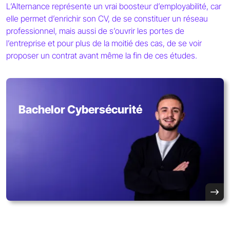
L’Alternance représente un vrai boosteur d’employabilité, car
elle permet d’enrichir son CV, de se constituer un réseau
professionnel, mais aussi de s’ouvrir les portes de
l’entreprise et pour plus de la moitié des cas, de se voir
proposer un contrat avant même la fin de ces études.
Bachelor Cybersécurité