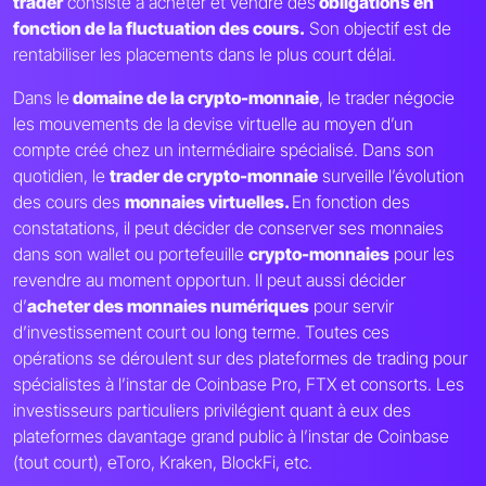
trader
consiste à acheter et vendre des
obligations en
fonction de la fluctuation des cours.
Son objectif est de
rentabiliser les placements dans le plus court délai.
Dans le
domaine de la crypto-monnaie
, le trader négocie
les mouvements de la devise virtuelle au moyen d’un
compte créé chez un intermédiaire spécialisé. Dans son
quotidien, le
trader de crypto-monnaie
surveille l’évolution
des cours des
monnaies virtuelles.
En fonction des
constatations, il peut décider de conserver ses monnaies
dans son wallet ou portefeuille
crypto-monnaies
pour les
revendre au moment opportun. Il peut aussi décider
d’
acheter des monnaies numériques
pour servir
d’investissement court ou long terme. Toutes ces
opérations se déroulent sur des plateformes de trading pour
spécialistes à l’instar de Coinbase Pro, FTX et consorts. Les
investisseurs particuliers privilégient quant à eux des
plateformes davantage grand public à l’instar de Coinbase
(tout court), eToro, Kraken, BlockFi, etc.