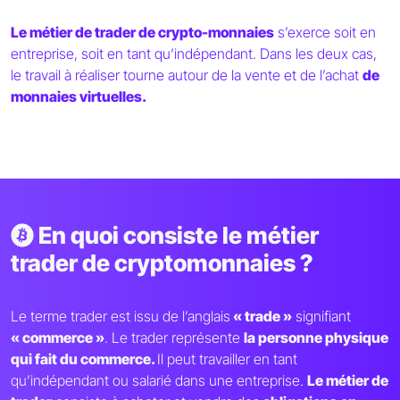
Le métier de trader de crypto-monnaies
s’exerce soit en
entreprise, soit en tant qu’indépendant. Dans les deux cas,
le travail à réaliser tourne autour de la vente et de l’achat
de
monnaies virtuelles.
En quoi consiste le métier
trader de cryptomonnaies ?
Le terme trader est issu de l’anglais
« trade »
signifiant
« commerce »
. Le trader représente
la personne physique
qui fait du commerce.
Il peut travailler en tant
qu’indépendant ou salarié dans une entreprise.
Le métier de