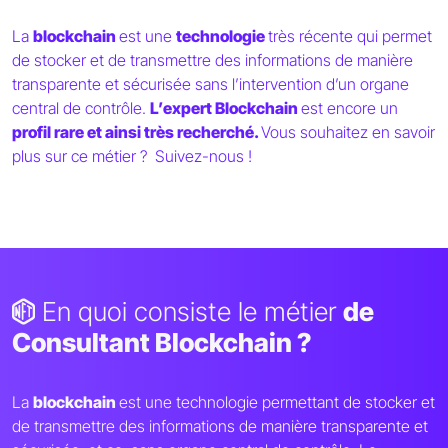
La
blockchain
est une
technologie
très récente qui permet
de stocker et de transmettre des informations de manière
transparente et sécurisée sans l’intervention d’un organe
central de contrôle.
L’expert Blockchain
est encore un
profil rare et ainsi très recherché.
Vous souhaitez en savoir
plus sur ce métier ? Suivez-nous !
En quoi consiste le métier
de
Consultant Blockchain ?
La
blockchain
est une technologie permettant de stocker et
de transmettre des informations de manière transparente et