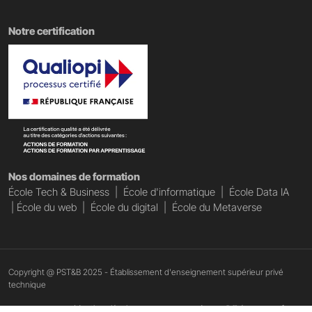
Notre certification
Nos domaines de formation
École Tech & Business
|
École d'informatique
|
École Data IA
|
École du web
|
École du digital
|
École du Metaverse
Copyright @ PST&B 2025 - Établissement d'enseignement supérieur privé
technique
Mentions légales
Accessibilité : non conforme