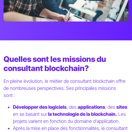
Quelles sont les missions du
consultant blockchain?
En pleine évolution, le métier de consultant blockchain offre
de nombreuses perspectives. Ses principales missions
sont :
Développer des logiciels
, des
applications
, des
sites
en se basant sur
la technologie de la blockchain.
Les
projets varient en fonction du domaine d’application.
Après la mise en place des fonctionnalités, le consultant