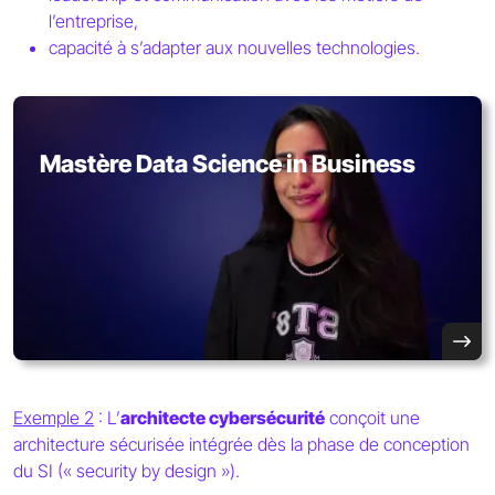
l’entreprise,
capacité à s’adapter aux nouvelles technologies.
Mastère Data Science in Business
Exemple 2
: L’
architecte cybersécurité
conçoit une
architecture sécurisée intégrée dès la phase de conception
du SI (« security by design »).