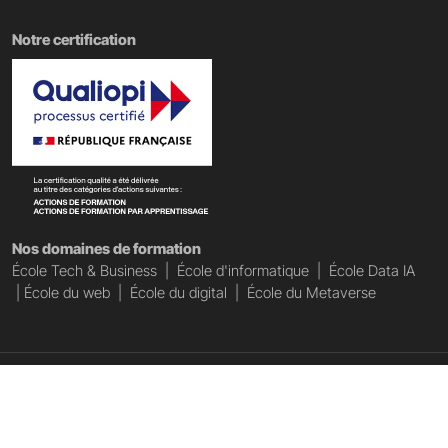
Notre certification
Nos domaines de formation
École Tech & Business
|
École d'informatique
|
École Data IA
|
École du web
|
École du digital
|
École du Metaverse
Copyright @ PST&B 2025 - Établissement d'enseignement supérieur privé
technique
Mentions légales
Accessibilité : non conforme