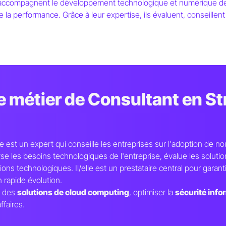
accompagnent le développement technologique et numérique des s
e la performance. Grâce à leur expertise, ils évaluent, conseillent
ss
 en
e métier de Consultant en St
echnologique
sions, Formations
 est un expert qui conseille les entreprises sur l'adoption de no
yse les besoins technologiques de l'entreprise, évalue les solut
ons technologiques. Il/elle est un prestataire central pour garant
rapide évolution.
e des
solutions de cloud computing
, optimiser la
sécurité info
ffaires.