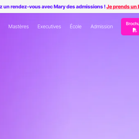
z un rendez-vous avec Mary des admissions !
Je prends un
Broch
Mastères
Executives
École
Admission