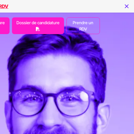
 RDV
ure
Dossier de candidature
Prendre un
RDV