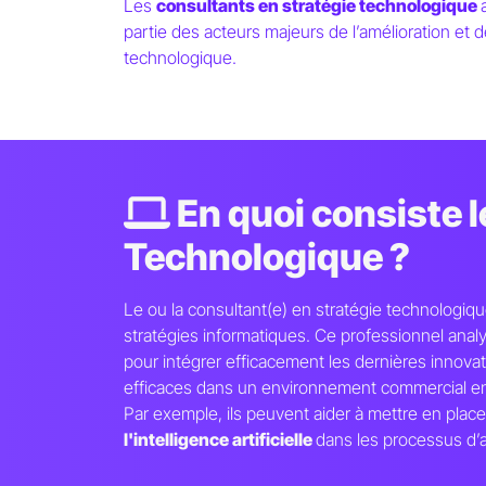
Les
consultants en stratégie technologique
partie des acteurs majeurs de l’amélioration et d
technologique.
Paris School of
Technology & Busine
Consultant
En quoi consiste l
Stratégie T
Technologique ?
Salaire, Mis
Le ou la consultant(e) en stratégie technologique
stratégies informatiques. Ce professionnel anal
pour intégrer efficacement les dernières innovati
efficaces dans un environnement commercial en 
Par exemple, ils peuvent aider à mettre en plac
l'intelligence artificielle
dans les processus d’a