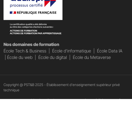
Nos domaines de formation
École Tech & Business
|
École d'informatique
|
École Data IA
|
École du web
|
École du digital
|
École du Metaverse
Copyright @ PST&B 2025 - Établissement d'enseignement supérieur privé
technique
Mentions légales
Accessibilité : non conforme