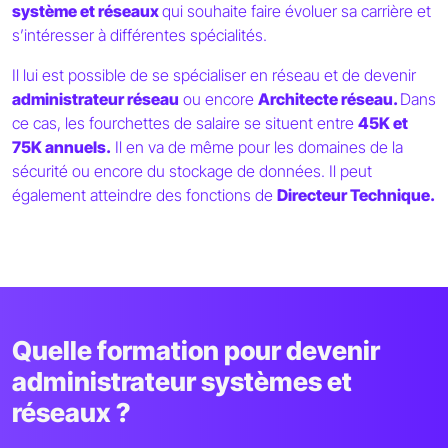
système et réseaux
qui souhaite faire évoluer sa carrière et
s’intéresser à différentes spécialités.
Il lui est possible de se spécialiser en réseau et de devenir
administrateur réseau
ou encore
Architecte réseau.
Dans
ce cas, les fourchettes de salaire se situent entre
45K et
75K annuels.
Il en va de même pour les domaines de la
sécurité ou encore du stockage de données. Il peut
également atteindre des fonctions de
Directeur Technique.
Quelle formation pour devenir
administrateur systèmes et
réseaux ?