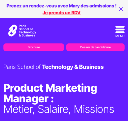
Prenez un rendez-vous avec Mary des admissions !
Je prends un RDV
MENU
Brochure
Dossier de candidature
Paris School of
Technology & Business
Product Marketing
Manager :
Métier, Salaire, Missions