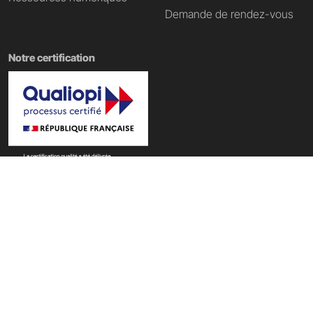
Demande de rendez-vous
Notre certification
Nos domaines de formation
École Tech & Business
|
École d'informatique
|
École Data IA
|
École du web
|
École du digital
|
École du Metaverse
Copyright @ PST&B 2025 - Établissement d'enseignement supérieur privé
technique