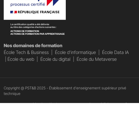
Nos domaines de formation
École Tech & Business
|
École d'informatique
|
École Data IA
|
École du web
|
École du digital
|
École du Metaverse
Copyright @ PST&B 2025 - Établissement d'enseignement supérieur privé
technique
Mentions légales
Accessibilité : non conforme