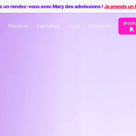
z un rendez-vous avec Mary des admissions !
Je prends un
Broch
Mastères
Executives
École
Admission