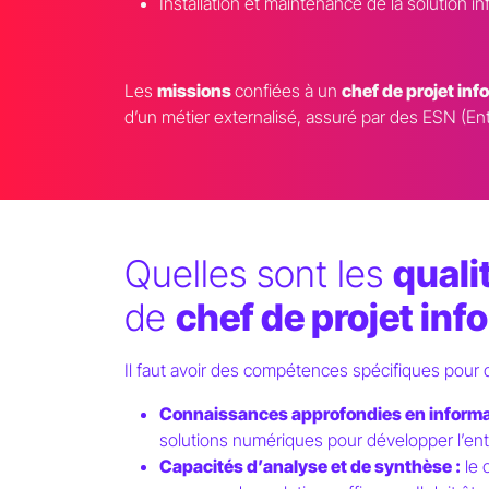
Installation et maintenance de la solution i
Les
missions
confiées à un
chef de projet inf
d’un métier externalisé, assuré par des ESN (E
Quelles sont les
quali
de
chef de projet inf
Il faut avoir des compétences spécifiques pour
Connaissances approfondies en informa
solutions numériques pour développer l’ent
Capacités d’analyse et de synthèse :
le 