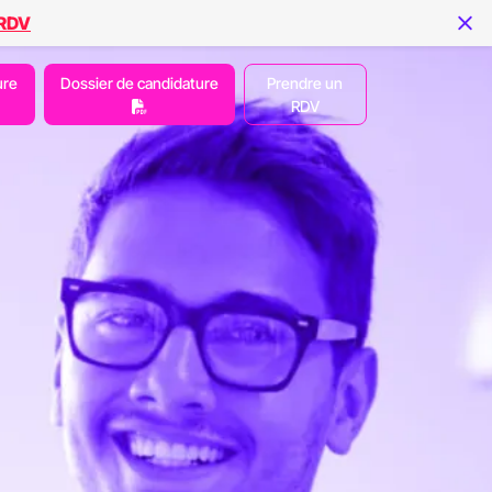
 RDV
ure
Dossier de candidature
Prendre un
RDV