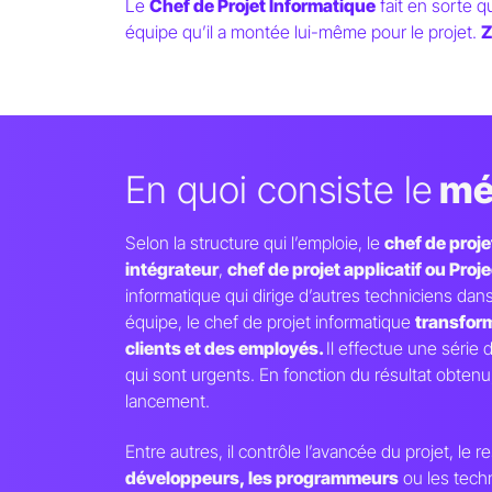
Le
Chef de Projet Informatique
fait en sorte q
équipe qu’il a montée lui-même pour le projet.
Z
Chef de proj
En quoi consiste le
mét
informatiqu
Selon la structure qui l’emploie, le
chef de proje
intégrateur
,
chef de projet applicatif ou Pro
informatique qui dirige d’autres techniciens dans
Missions, Sa
équipe, le chef de projet informatique
transfor
clients et des employés.
Il effectue une série
qui sont urgents. En fonction du résultat obtenu, 
lancement.
Entre autres, il contrôle l’avancée du projet, le
développeurs, les programmeurs
ou les techn