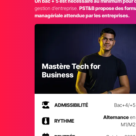
Un bac + 5 est nécessaire au minimum pour d
gestion d’entreprise.
PST&B propose des format
managériale attendue par les entreprises.
Mastère Tech for
Business
ADMISSIBILITÉ
Bac+4/+5
Alternance
en
RYTHME
M1/M2