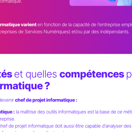
nformatique.
ormatique varient
en fonction de la capacité de l’entreprise emplo
ntreprises de Services Numériques) et/ou par des indépendants.
tés
et quelles
compétences
p
ormatique ?
 devenir
chef de projet informatique :
tique :
la maîtrise des outils informatiques est la base de ce méti
reprise.
chef de projet informatique doit aussi être capable d’analyser des