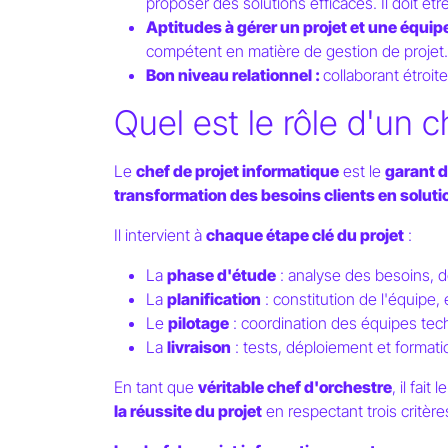
proposer des solutions efficaces. Il doit êtr
Aptitudes à gérer un projet et une équipe
compétent en matière de gestion de projet.
Bon niveau relationnel :
collaborant étroit
Quel est le rôle d'un c
Le
chef de projet informatique
est le
garant 
transformation des besoins clients en solut
Il intervient à
chaque étape clé du projet
:
La
phase d'étude
: analyse des besoins, d
La
planification
: constitution de l'équipe,
Le
pilotage
: coordination des équipes tec
La
livraison
: tests, déploiement et formatio
En tant que
véritable chef d'orchestre
, il fai
la réussite du projet
en respectant trois critères