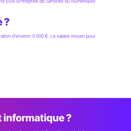
'une ESN (Entreprise de Services du Numérique)
e ?
tion d’environ 3 000 €. Le salaire moyen pour
t informatique ?