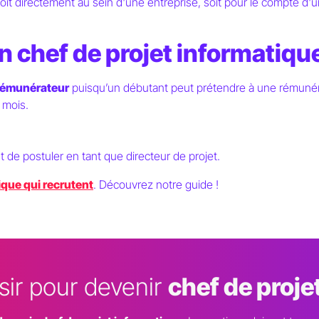
oit directement au sein d'une entreprise, soit pour le compte d
n chef de projet informatiqu
 rémunérateur
puisqu’un débutant peut prétendre à une rémunéra
 mois.
de postuler en tant que directeur de projet.
ique qui recrutent
. Découvrez notre guide !
sir pour devenir
chef de proje