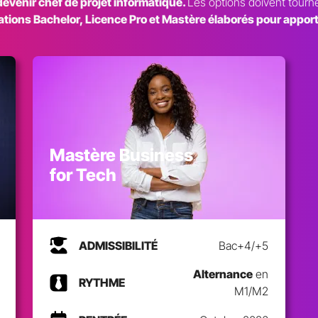
evenir chef de projet informatique.
Les options doivent tourne
ions Bachelor, Licence Pro et Mastère élaborés pour appor
Mastère Business
for Tech
ADMISSIBILITÉ
Bac+4/+5
Alternance
en
RYTHME
M1/M2