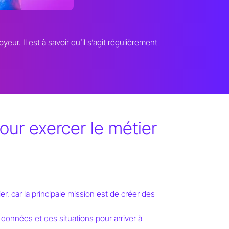
yeur. Il est à savoir qu’il s’agit régulièrement
our exercer le métier
er, car la principale mission est de créer des
 données et des situations pour arriver à