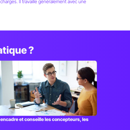
s charges. Il travaille généralement avec une
atique ?
l
encadre et conseille les concepteurs, les