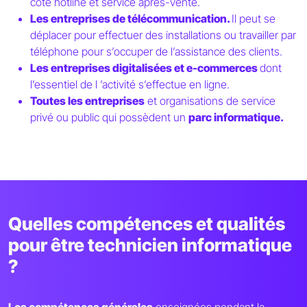
côté hotline et service après-vente.
Les entreprises de télécommunication.
Il peut se
déplacer pour effectuer des installations ou travailler par
téléphone pour s’occuper de l’assistance des clients.
Les entreprises digitalisées et e-commerces
dont
l’essentiel de l ’activité s’effectue en ligne.
Toutes les entreprises
et organisations de service
privé ou public qui possèdent un
parc informatique.
Quelles compétences et qualités
pour être technicien informatique
?