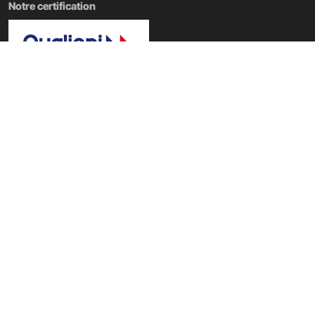
Notre certification
Nos domaines de formation
École Tech & Business
|
École d'informatique
|
École Data IA
|
École du web
|
École du digital
|
École du Metaverse
Copyright @ PST&B 2025 - Établissement d'enseignement supérieur privé
technique
Mentions légales
Accessibilité : non conforme