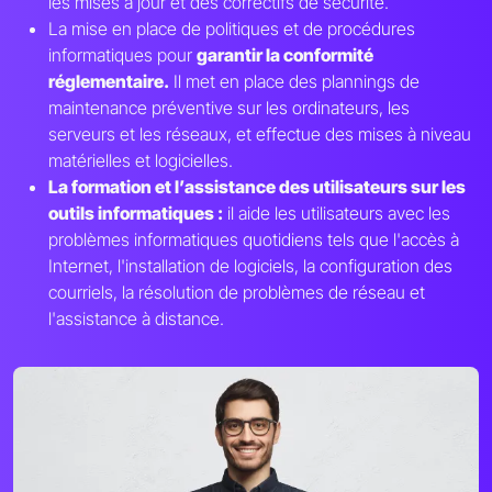
les mises à jour et des correctifs de sécurité.
La mise en place de politiques et de procédures
informatiques pour
garantir la conformité
réglementaire.
Il met en place des plannings de
maintenance préventive sur les ordinateurs, les
serveurs et les réseaux, et effectue des mises à niveau
matérielles et logicielles.
La formation et l’assistance des utilisateurs sur les
outils informatiques :
il aide les utilisateurs avec les
problèmes informatiques quotidiens tels que l'accès à
Internet, l'installation de logiciels, la configuration des
courriels, la résolution de problèmes de réseau et
l'assistance à distance.