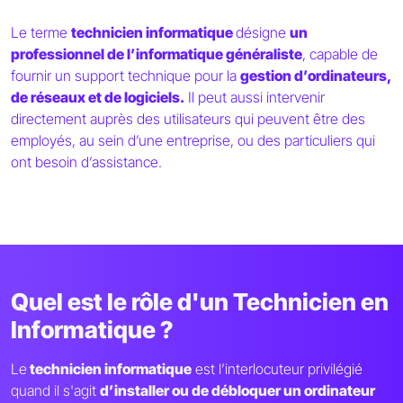
Le terme
technicien informatique
désigne
un
professionnel de l’informatique généraliste
, capable de
fournir un support technique pour la
gestion d’ordinateurs,
de réseaux et de logiciels.
Il peut aussi intervenir
directement auprès des utilisateurs qui peuvent être des
employés, au sein d’une entreprise, ou des particuliers qui
ont besoin d’assistance.
Quel est le rôle d'un Technicien en
Informatique ?
Le
technicien informatique
est l’interlocuteur privilégié
quand il s'agit
d’installer ou de débloquer un ordinateur