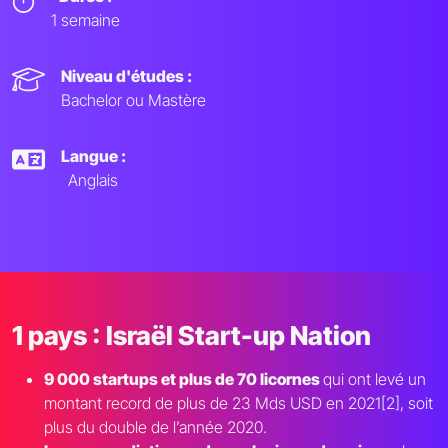
1 semaine
Niveau d'études :
Bachelor ou Mastère
Langue :
Anglais
1 pays : Israël Start-up Nation
9 000 startups et plus de 70 licornes
qui ont levé un
montant record de plus de 23 Mds USD en 2021[2], soit
plus du double de l’année 2020.