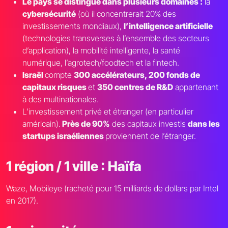
Le pays se distingue dans plusieurs domaines :
la
cybersécurité
(où il concentrerait 20% des
investissements mondiaux),
l’intelligence artificielle
(technologies transverses à l’ensemble des secteurs
d’application), la mobilité intelligente, la santé
numérique, l’agrotech/foodtech et la fintech.
Israël
compte
300 accélérateurs, 200 fonds de
capitaux risques
et
350 centres de R&D
appartenant
à des multinationales.
L’investissement privé et étranger (en particulier
américain).
Près de 90%
des capitaux investis
dans les
startups israéliennes
proviennent de l’étranger.
1 région / 1 ville : Haïfa
Waze, Mobileye (racheté pour 15 milliards de dollars par Intel
en 2017).