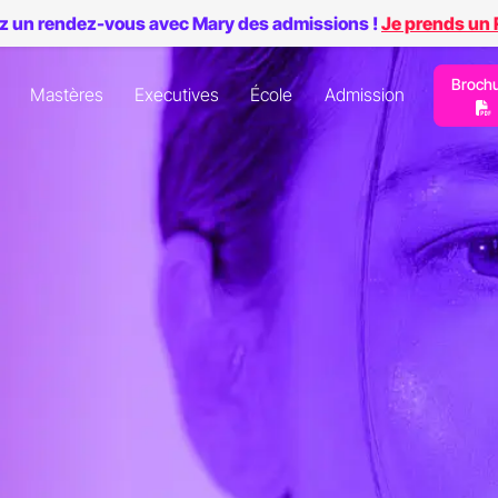
z un rendez-vous avec Mary des admissions !
Je prends un
Broch
Mastères
Executives
École
Admission