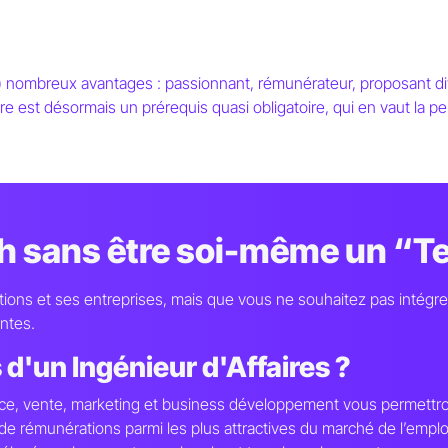
s) nombreux avantages : passionnant, rémunérateur, proposant div
ère est désormais un prérequis quasi obligatoire, qui en vaut la pe
 faire une
ngénieur d'Affai
ech sans être soi-même un “T
ions et ses entreprises, mais que vous ne souhaitez pas intégrer
ntes.
d'un Ingénieur d'Affaires ?
ce, vente, marketing et business développement vous permettro
 de rémunérations parmi les plus attractives du marché de l’emplo