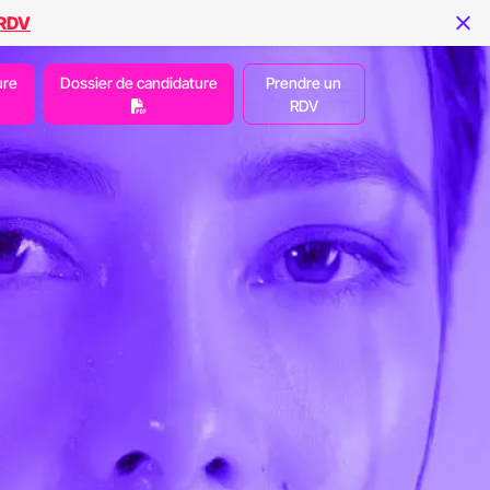
 RDV
ure
Dossier de candidature
Prendre un
RDV