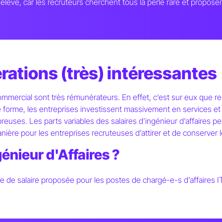
s élevé, car les recruteurs cherchent tous la perle rare et propos
rations (très) intéressantes
ercial sont très rémunérateurs. En effet, c’est sur eux que rep
e forme, les entreprises investissent massivement en services et o
reuses. Les parts variables des salaires d’ingénieur d’affaires 
ère pour les entreprises recruteuses d’attirer et de conserver le
génieur d'Affaires ?
hette de salaire proposée pour les postes de chargé-e-s d’affaires