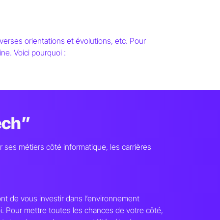
erses orientations et évolutions, etc. Pour
ine. Voici pourquoi :
res
ech”
 ses métiers côté informatique, les carrières
nt de vous investir dans l’environnement
i. Pour mettre toutes les chances de votre côté,