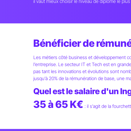
il vaut mieux choisir le niveau de diplôme le plu
Bénéficier de rémuné
Les métiers côté business et développement comm
l’entreprise. Le secteur IT et Tech est en grand
pas tant les innovations et évolutions sont nomb
jusqu’à 20% de la rémunération de base, une mani
Quel est le salaire d'un In
35 à 65 K€
: il s’agit de la fourc