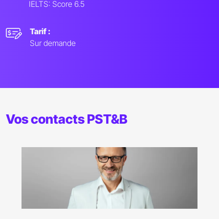
IELTS: Score 6.5
Tarif :
Sur demande
Vos contacts PST&B