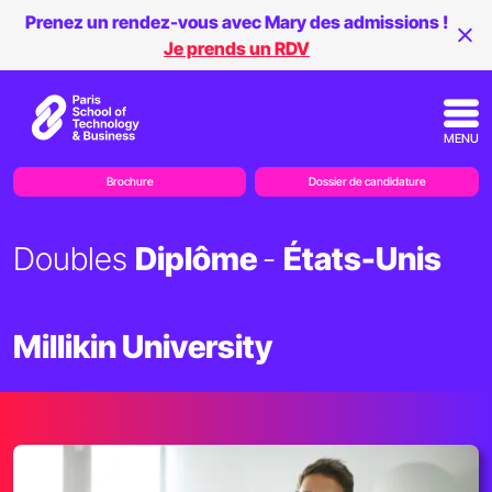
Prenez un rendez-vous avec Mary des admissions !
Je prends un RDV
MENU
Brochure
Dossier de candidature
Doubles
Diplôme
-
États-Unis
Millikin University