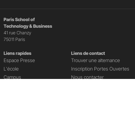
Paris School of
Technology & Business
41 rue Chanzy
75011 Paris
Liens rapides
Liens de contact
Espace Presse
Trouver une alternance
L'école
Inscription Portes Ouvertes
Campus
Nous contacter
Accès campus Paris
Télécharger la brochure
Partenaires
Télécharger le dossier de
candidature
Ressources numériques
Demande de rendez-vous
Notre certification