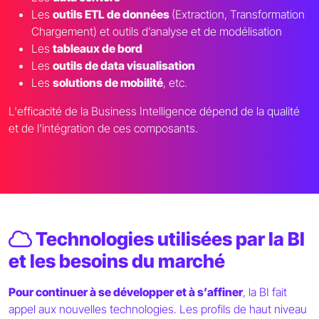
Les
outils ETL de données
(Extraction, Transformation
Chargement) et outils d’analyse et de modélisation
Les
tableaux de bord
Les
outils de data visualisation
Les
solutions de mobilité
, etc.
L'efficacité de la Business Intelligence dépend de la qualité
et de l'intégration de ces composants.
Technologies utilisées par la BI
et les besoins du marché
Pour continuer à se développer et à s’affiner
, la BI fait
appel aux nouvelles technologies. Les profils de haut niveau