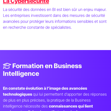
La Cybersécurité
La sécurité des données en BI est bien sûr un enjeu majeur.
Les entreprises investissent dans des mesures de sécurité
avancées pour protéger leurs informations sensibles et sont
en recherche constante de spécialistes.
Formation en Business
Intelligence
En constate évolution à l’image des avancées
technologiques
qui lui permettent d’apporter des réponses
de plus en plus précises, la pratique de la Business
intelligence nécessite des
connaissances qui lient