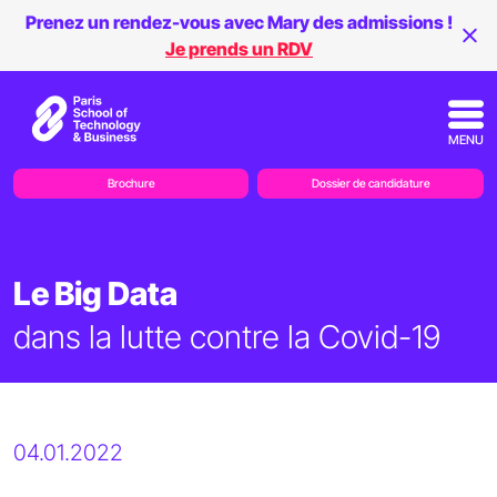
Prenez un rendez-vous avec Mary des admissions !
Je prends un RDV
MENU
Brochure
Dossier de candidature
Le Big Data
dans la lutte contre la Covid-19
04.01.2022