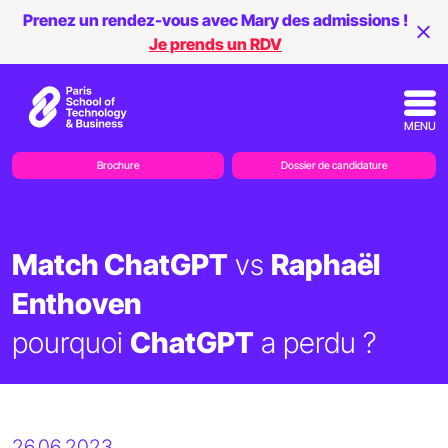
Prenez un rendez-vous avec Mary des admissions !
Je prends un RDV
MENU
Brochure
Dossier de candidature
Match ChatGPT
vs
Raphaël
Enthoven
pourquoi
ChatGPT
a perdu ?
26.06.2023