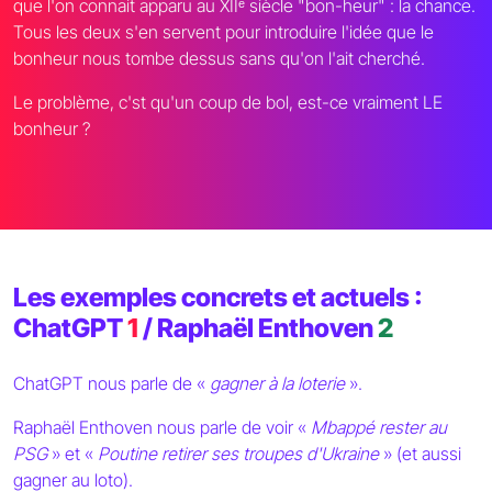
que l'on connait apparu au XIIᵉ siècle "bon-heur" : la chance.
Tous les deux s'en servent pour introduire l'idée que le
bonheur nous tombe dessus sans qu'on l'ait cherché.
Le problème, c'st qu'un coup de bol, est-ce vraiment LE
bonheur ?
Les exemples concrets et actuels :
ChatGPT
1
/ Raphaël Enthoven
2
ChatGPT nous parle de «
gagner à la loterie
».
Raphaël Enthoven nous parle de voir «
Mbappé rester au
PSG
» et «
Poutine retirer ses troupes d'Ukraine
» (et aussi
gagner au loto).