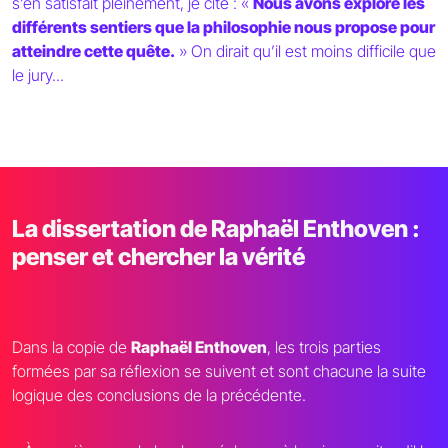
s’en satisfait pleinement, je cite : «
Nous avons exploré les
différents sentiers que la philosophie nous propose pour
atteindre cette quête.
» On dirait qu’il est moins difficile que
le jury...
La dissertation de Raphaël Enthoven :
penser et chercher la vérité
Dans la copie de
Raphaël Enthoven
, les trois parties
formées par sa réflexion se suivent et sont chacune la suite
logique des conclusions de la précédente.