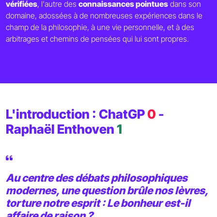
vérifiées
, l'autre des
connaissances pointues
dans son
domaine, adossées à de nombreuses expériences dans le
champ de la philosophie, à une vie personnelle, et à des
arbitrages et chemins de pensées qui lui sont propres.
L'introduction : ChatGP
0
-
Raphaël Enthoven
1
Au centre des débats philosophiques
modernes, une question brûle nos lèvres,
torture notre esprit : Le bonheur est-il
affaire de raison ?