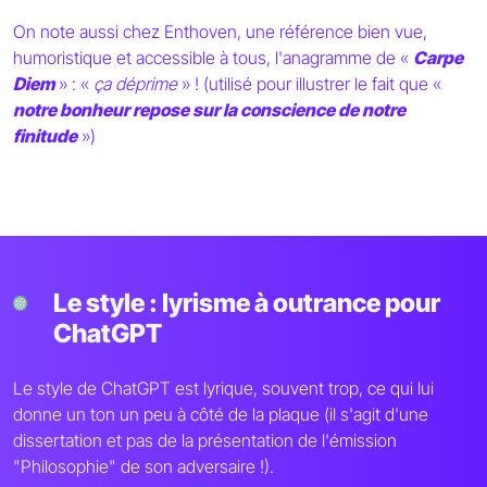
On note aussi chez Enthoven, une référence bien vue,
humoristique et accessible à tous, l'anagramme de «
Carpe
Diem
» : «
ça déprime
» ! (utilisé pour illustrer le fait que «
notre bonheur repose sur la conscience de notre
finitude
»)
Le style : lyrisme à outrance pour
ChatGPT
Le style de ChatGPT est lyrique, souvent trop, ce qui lui
donne un ton un peu à côté de la plaque (il s'agit d'une
dissertation et pas de la présentation de l'émission
"Philosophie" de son adversaire !).