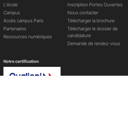
L'école
Inscription Portes Ouvertes
Campus
Nous contacter
Accès campus Paris
Télécharger la brochure
Partenaires
Télécharger le dossier de
candidature
Ressources numériques
Demande de rendez-vous
Notre certification
Nos domaines de formation
École Tech & Business
|
École d'informatique
|
École Data IA