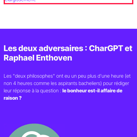
Les deux adversaires : CharGPT et
Raphael Enthoven
Les "deux philosophes" ont eu un peu plus d'une heure (et
non 4 heures comme les aspirants bacheliers) pour rédiger
leur réponse à la question :
le bonheur est-il affaire de
raison ?