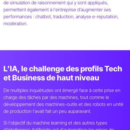
de simulation de raisonnement qui y sont appliqués,
permettent également à l'entreprise d’augmenter ses
performances : chatbot, traduction, analyse e-reputation,
modération.
L’IA, le challenge des profils Tech
et Business de haut niveau
De multiples inquiétudes ont émergé face à cette prise en
charge des tâches par des machines, tout comme le
développement des machines-outils et des robots en unité
de production l
’
avait fait un peu auparavant.
Si l
’
objectif du machine learning et des autres types
d
’
Intelligence Artificielle est d
’
automatiser les prises de