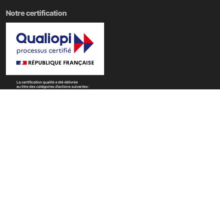
Notre certification
Nos domaines de formation
École Tech & Business
|
École d'informatique
|
École Data IA
|
École du web
|
École du digital
|
École du Metaverse
Copyright @ PST&B 2025 - Établissement d'enseignement supérieur privé
technique
Mentions légales
Accessibilité : non conforme