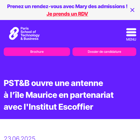
Prenez un rendez-vous avec Mary des admissions !
Je prends un RDV
MENU
Brochure
Dossier de candidature
PST&B ouvre une antenne
à l’île Maurice en partenariat
avec l'Institut Escoffier
23.06.2025