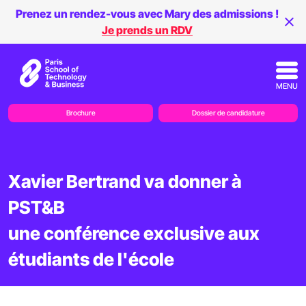
Prenez un rendez-vous avec Mary des admissions !
Je prends un RDV
MENU
Brochure
Dossier de candidature
Xavier Bertrand va donner à
PST&B
une conférence exclusive aux
étudiants de l'école