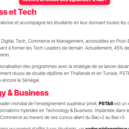
ss et Tech
lorise et accompagne les étudiants en leur donnant toutes les 
t Digital, Tech, Commerce et Management, accessibles en Post-B
nt à former les Tech Leaders de demain. Actuellement, 45% des 
minin.
tionalisation des programmes avec la stratégie de se lancer davan
ancement réussi de double diplôme en Thaïlande et en Tunisie, P
u encore le Sénégal.
gy & Business
leader mondial de l'enseignement supérieur privé,
PST&B
est un 
ormations hybrides en Technology & Business. Implantée dans le
e Commerce au travers de ses cursus allant du Bac+2 au Bac+5.
ine qui permet d'offrir à ses étudiants, un
cadre pédagogique d