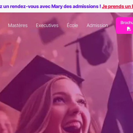
z un rendez-vous avec Mary des admissions !
Je prends un
Broch
Mastères
Executives
École
Admission