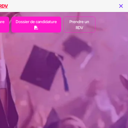
 RDV
ure
Dossier de candidature
Prendre un
RDV