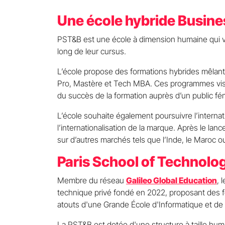
Une école hybride Busine
PST&B est une école à dimension humaine qui va
long de leur cursus.
L’école propose des formations hybrides mêlan
Pro, Mastère et Tech MBA. Ces programmes vise
du succès de la formation auprès d’un public fé
L’école souhaite également poursuivre l’interna
l’internationalisation de la marque. Après le l
sur d’autres marchés tels que l’Inde, le Maroc o
Paris School of Technolo
Membre du réseau
Galileo Global Education
, 
technique privé fondé en 2022, proposant des f
atouts d'une Grande École d'Informatique et d
La PST&B est dotée d'une structure à taille huma