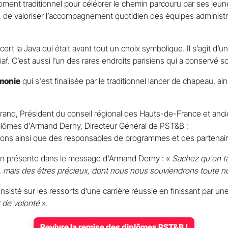
ment traditionnel pour célébrer le chemin parcouru par ses jeu
s, de valoriser l’accompagnement quotidien des équipes administ
ert la Java qui était avant tout un choix symbolique. Il s’agit d’u
f. C’est aussi l’un des rares endroits parisiens qui a conservé s
émonie
qui s'est finalisée par le traditionnel lancer de chapeau, ai
trand, Président du conseil régional des Hauts-de-France et ancie
plômes d'Armand Derhy, Directeur Général de PST&B ;
ons ainsi que des responsables de programmes et des partenaires
on présente dans le message d'Armand Derhy : «
Sachez qu'en t
s, mais des êtres précieux, dont nous nous souviendrons toute n
nsisté sur les ressorts d’une carrière réussie en finissant par une
 de volonté
».
Revivre la remise des diplômes PST&B !