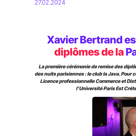
27.02.2024
Xavier Bertrand est l
Xavier Bertrand es
Parrain de la promot
diplômes de la
Pa
2023 de PST&B
La première cérémonie de remise des diplôm
des nuits parisiennes : le club la Java. Pour 
Licence professionnelle Commerce et Distr
l’Université Paris Est Crét