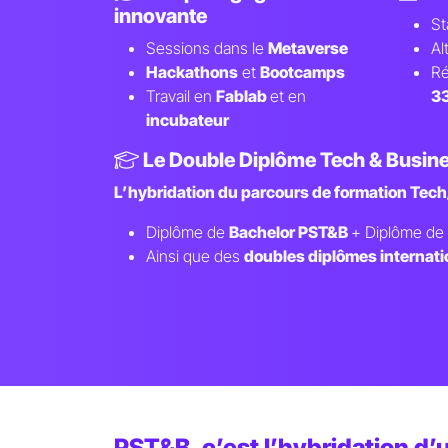
innovante
St
Sessions dans le
Metaverse
Al
Hackathons
et
Bootcamps
Ré
Travail en
Fablab
et en
33
incubateur
Le Double Diplôme Tech & Busin
L’hybridation du parcours de formation Tech/
Diplôme de
Bachelor PST&B
+ Diplôme de 
Ainsi que des
doubles diplômes internat
PST&B, c’est l’hybridation d