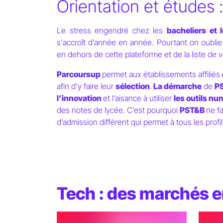
Orientation et études 
Le stress engendré chez les
bacheliers et 
s'accroît d’année en année. Pourtant on oubli
en dehors de cette plateforme et de la liste de 
Bachelor
Post Bac Hors Parcoursup
Parcoursup
permet aux établissements affiliés
afin d’y faire leur
sélection
.
La démarche
de
PS
l’innovation
et l’aisance à utiliser
les outils n
des notes de lycée. C’est pourquoi
PST&B
ne fa
Et si votre enfant
d’admission différent qui permet à tous les profi
faisait de
sa passion s
Tech : des marchés e