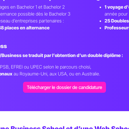
ages en Bachelor 1 et Bachelor 2
1 voyage d'
ternance possible dès le Bachelor 3
année pour 
seau d’entreprises partenaires :
25 Doubles
8 places en alternance
Professeur
ess
Business se traduit par l’obtention d’un double diplôme :
PSB, EFREI ou UPEC selon le parcours choisi,
ionaux
au Royaume-Uni, aux USA, ou en Australie.
Télécharger le dossier de candidature
’une Business School et d’une Web Scho