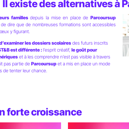
:
Il existe des alternatives à
leurs familles
depuis la mise en place de
Parcoursup
e de dire que de nombreuses formations sont accessibles
vœux y figurant.
d’examiner les dossiers scolaires
des futurs inscrits
T&B est différente :
l’esprit créatif,
le goût pour
umériques
et à les comprendre n’est pas visible à travers
it pas partie de
Parcoursup
et a mis en place un mode
ls de tenter leur chance.
on futur métier ?
n forte croissance