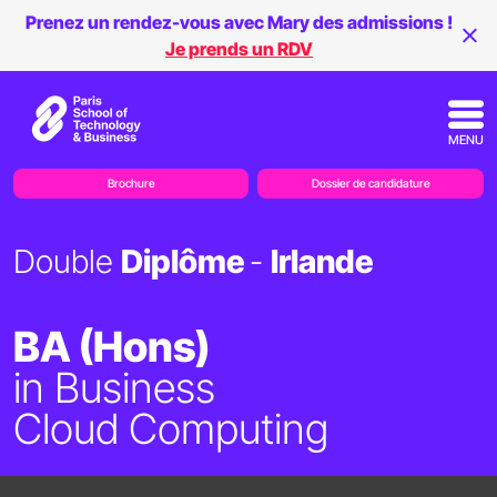
Prenez un rendez-vous avec Mary des admissions !
Je prends un RDV
MENU
Brochure
Dossier de candidature
Double
Diplôme
-
Irlande
BA (Hons)
in Business
Cloud Computing