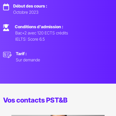
Début des cours :
Octobre 2023
Conditions d'admission :
Bac+2 avec 120 ECTS crédits
IELTS: Score 6.5
Tarif :
Sur demande
Vos contacts PST&B