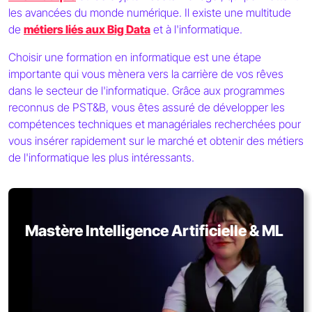
les avancées du monde numérique. Il existe une multitude
de
métiers liés aux Big Data
et à l'informatique.
Choisir une formation en informatique est une étape
importante qui vous mènera vers la carrière de vos rêves
dans le secteur de l'informatique. Grâce aux programmes
reconnus de PST&B, vous êtes assuré de développer les
compétences techniques et managériales recherchées pour
vous insérer rapidement sur le marché et obtenir des métiers
de l'informatique les plus intéressants.
Mastère Intelligence Artificielle & ML