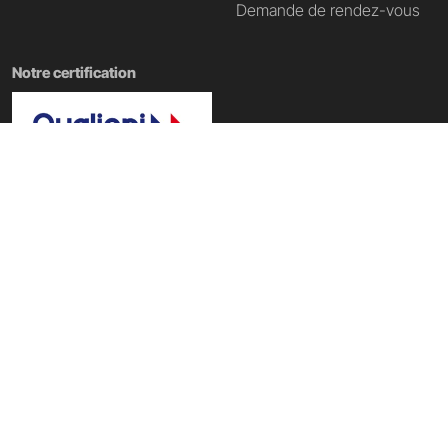
Demande de rendez-vous
Notre certification
Nos domaines de formation
École Tech & Business
|
École d'informatique
|
École Data IA
|
École du web
|
École du digital
|
École du Metaverse
Copyright @ PST&B 2025 - Établissement d'enseignement supérieur privé
technique