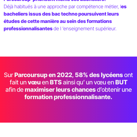
Déjà habitués à une approche par compétence métier, l
es
bacheliers issus des bac techno poursuivent leurs
études de cette manière au sein des formations
professionnalisantes
de l ’enseignement supérieur.
Sur
Parcoursup en 2022
,
58% des lycéens
ont
fait un
vœu
en
BTS
ainsi qu’ un vœu en
BUT
afin de
maximiser leurs chances
d’obtenir une
formation professionnalisante.