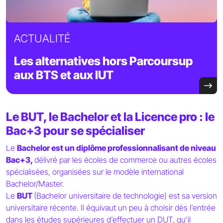
ACTUALITÉ
Les alternatives hors Parcoursup
aux BTS et aux IUT
Le BUT, le Bachelor et la Licence pro : le
Bac+3 pour se spécialiser
Le
Bachelor est un diplôme professionnalisant de niveau
Bac+3,
délivré par les écoles de commerce ou autres écoles
spécialisées, organisées sur le modèle international
Bachelor/Master.
Le
BUT
(Bachelor universitaire de technologie) est sa version
universitaire récente. Il équivaut un peu à choisir dès l’entrée
dans les études supérieures d’effectuer un DUT, qu’il