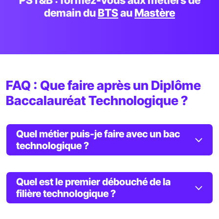
PST&B : formez-vous aux métiers de
demain du
BTS
au
Mastère
FAQ : Que faire après un Diplôme
Baccalauréat Technologique ?
Quel métier puis-je faire avec un bac
technologique ?
Quel est le premier débouché de la
filière technologique ?