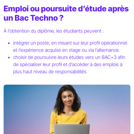
Emploi ou poursuite d’étude après
un Bac Techno ?
À l’obtention du diplôme, les étudiants peuvent :
intégrer un poste, en misant sur leur profil opérationnel
et l’expérience acquise en stage ou via l’alternance.
choisir de poursuivre leurs études vers un BAC+3 afin
de spécialiser leur profil et d’accéder à des emplois à
plus haut niveau de responsabilités.