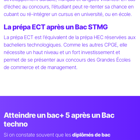
d’échec au concours, l’étudiant peut re-tenter sa chance en
cubant ou ré-intégrer un cursus en université, ou en école.
La prépa ECT après un Bac STMG
La prépa ECT est l’équivalent de la prépa HEC réservées aux
bacheliers technologiques. Comme les autres CPGE, elle
nécessite un haut niveau et un fort investissement et
permet de se présenter aux concours des Grandes Écoles
de commerce et de management.
Atteindre un bac+ 5 après un Bac
techno
Si on constate souvent que les
diplômés de bac