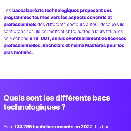
Les
baccalauréats technologiques proposent des
programmes tournés vers les aspects concrets et
professionnels
des différents secteurs autour desquels ils
sont organisés. Ils permettent entre autres à leurs titulaires
de viser des
BTS, DUT, suivis éventuellement de licences
professionnelles, Bachelors et même Mastères pour les
plus motivés.
Quels sont les différents bacs
technologiques ?
Avec
133 765 bacheliers inscrits en 2022
, les bacs