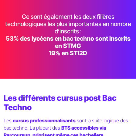
Ce sont également les deux filières
technologiques les plus importantes en nombre
d’inscrits :
53% des lycéens en bac techno sont inscrits
en STMG
19% en STI2D
Les différents cursus post Bac
Techno
Les
cursus professionnalisants
sont la suite logique des
bac techno. La plupart des
BTS accessibles via
Parcoursup
priorisent même ces bacheliers.