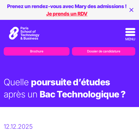
Prenez un rendez-vous avec Mary des admissions !
Je prends un RDV
MENU
Brochure
Dossier de candidature
Quelle
poursuite d’études
après un
Bac Technologique ?
12.12.2025