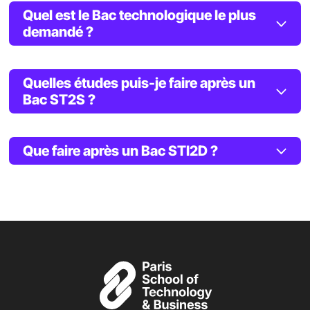
Quel est le Bac technologique le plus
demandé ?
Quelles études puis-je faire après un
Bac ST2S ?
Que faire après un Bac STI2D ?