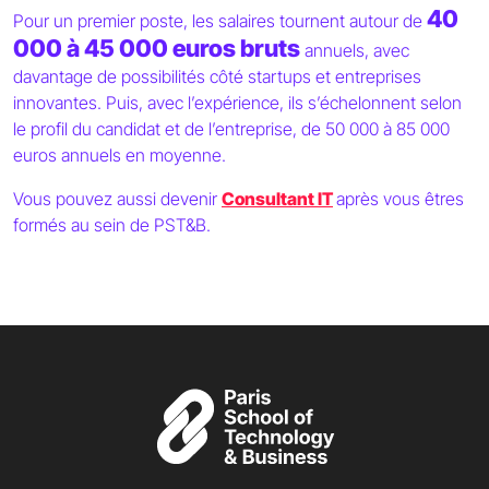
40
Pour un premier poste, les salaires tournent autour de
000 à 45 000 euros bruts
annuels, avec
davantage de possibilités côté startups et entreprises
innovantes. Puis, avec l’expérience, ils s’échelonnent selon
le profil du candidat et de l’entreprise, de 50 000 à 85 000
euros annuels en moyenne.
Vous pouvez aussi devenir
Consultant IT
après vous êtres
formés au sein de PST&B.