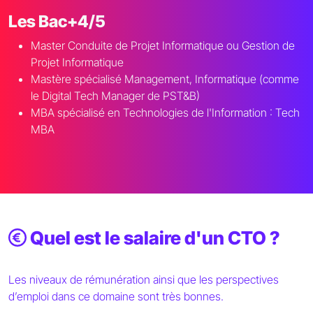
Les Bac+4/5
Master Conduite de Projet Informatique ou Gestion de
Projet Informatique
Mastère spécialisé Management, Informatique (comme
le Digital Tech Manager de PST&B)
MBA spécialisé en Technologies de l'Information : Tech
MBA
Quel est le salaire d'un CTO ?
Les niveaux de rémunération ainsi que les perspectives
d’emploi dans ce domaine sont très bonnes.