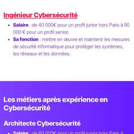
Ingénieur Cybersécurité
Salaire
: de 40 000€ pour un profil junior hors Paris à 90
000 € pour un profil senior.
Sa fonction
: mettre en œuvre et maintenir les mesures
de sécurité informatique pour protéger les systèmes,
les réseaux et les données.
Les métiers après expérience en
Cybersécurité
Architecte Cybersécurité
Salaire
: de 60 000€ pour un profil junior hors Paris à