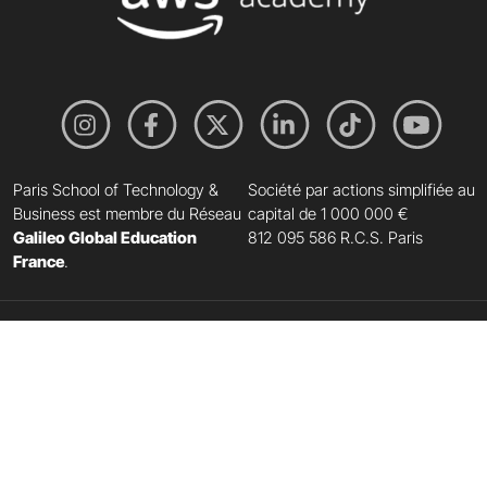
Paris School of Technology &
Société par actions simplifiée au
Business est membre du Réseau
capital de 1 000 000 €
Galileo Global Education
812 095 586 R.C.S. Paris
France
.
Paris School of
Technology & Business
41 rue Chanzy
75011 Paris
Liens rapides
Liens de contact
Espace Presse
Trouver une alternance