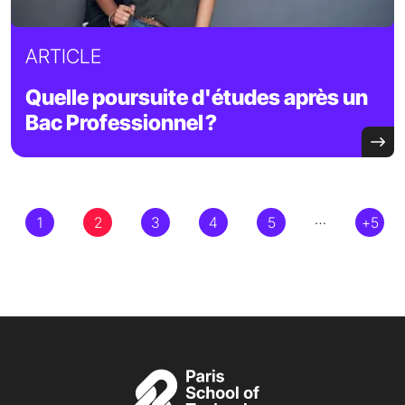
ARTICLE
Quelle poursuite d'études après un
Bac Professionnel ?
Pagination
…
1
2
3
4
5
+5
Page
Current page
Page
Page
Page
Page