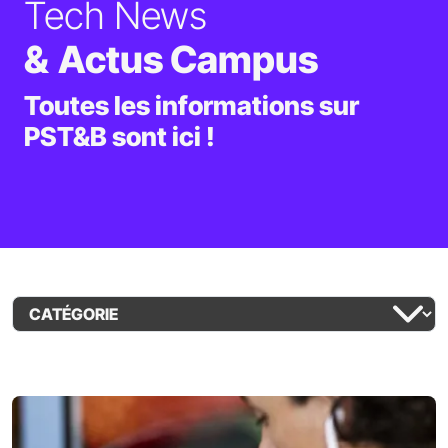
Tech News
&
​​​​​​
Actus Campus
Toutes les informations sur
PST&B sont ici !