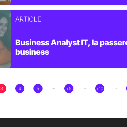
ARTICLE
Business Analyst IT, la passere
business
…
…
…
3
4
5
+5
+10
Current page
Page
Page
Page
Page