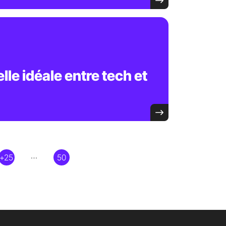
lle idéale entre tech et
…
+25
50
Page
Page