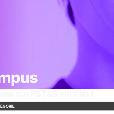
ampus
ons sur PST&B sont ici !