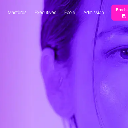
Broch
Mastères
Executives
École
Admission